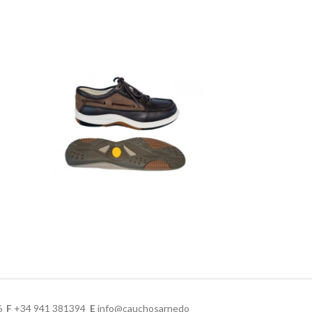
76
F
+34 941 381394
E
info@cauchosarnedo